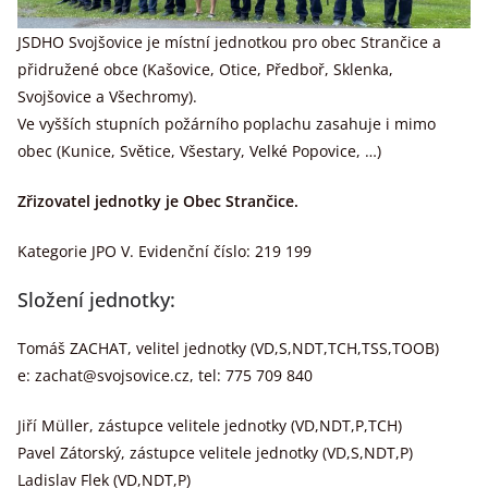
JSDHO Svojšovice je místní jednotkou pro obec Strančice a
přidružené obce (Kašovice, Otice, Předboř, Sklenka,
Svojšovice a Všechromy).
Ve vyšších stupních požárního poplachu zasahuje i mimo
obec (Kunice, Světice, Všestary, Velké Popovice, …)
Zřizovatel jednotky je Obec Strančice.
Kategorie JPO V. Evidenční číslo: 219 199
Složení jednotky:
Tomáš ZACHAT, velitel jednotky (VD,S,NDT,TCH,TSS,TOOB)
e: zachat@svojsovice.cz, tel: 775 709 840
Jiří Müller, zástupce velitele jednotky (VD,NDT,P,TCH)
Pavel Zátorský, zástupce velitele jednotky (VD,S,NDT,P)
Ladislav Flek (VD,NDT,P)