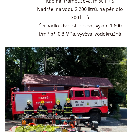
Kabina: trambusová, míst 1 + 5
Nádrže: na vodu 2 200 litrů, na pěnidlo
200 litrů
Čerpadlo: dvoustupňové, výkon 1 600
l/m
při 0,8 MPa, vývěva: vodokružná
-1