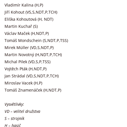
Vladimír Kalina (H,P)
Jiří Kohout (VS,S,NDT,P,TCH)
Eliška Kohoutová (H, NDT)
Martin Kuchař (S)
Václav Maček (H,NDT,P)
Tomáš Mondschein (S,NDT,P,TSS)
Mirek Müller (VD,S,NDT,P)
Martin Novotný (H,NDT,P,TCH)
Michal Pilek (VD,S,P,TSS)
Vojtěch Pták (H,NDT,P)
Jan Strádal (VD,S,NDT,P,TCH)
Miroslav Vacek (H,P)
Tomáš Znamenáček (H,NDT,P)
Vysvětlivky:
VD – velitel družstva
S – strojník
H – hasič