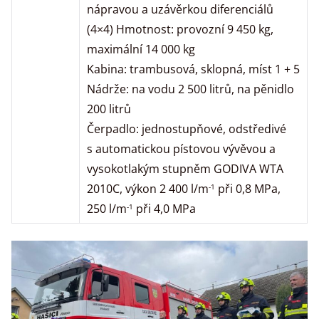
nápravou a uzávěrkou diferenciálů
(4×4) Hmotnost: provozní 9 450 kg,
maximální 14 000 kg
Kabina: trambusová, sklopná, míst 1 + 5
Nádrže: na vodu 2 500 litrů, na pěnidlo
200 litrů
Čerpadlo: jednostupňové, odstředivé
s automatickou pístovou vývěvou a
vysokotlakým stupněm GODIVA WTA
2010C, výkon 2 400 l/m
při 0,8 MPa,
-1
250 l/m
při 4,0 MPa
-1