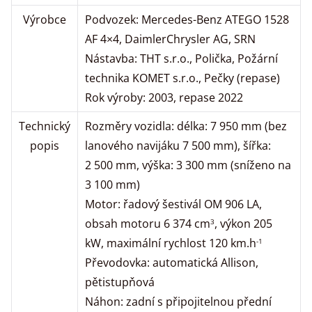
Výrobce
Podvozek: Mercedes-Benz ATEGO 1528
AF 4×4, DaimlerChrysler AG, SRN
Nástavba: THT s.r.o., Polička, Požární
technika KOMET s.r.o., Pečky (repase)
Rok výroby: 2003, repase 2022
Technický
Rozměry vozidla: délka: 7 950 mm (bez
popis
lanového navijáku 7 500 mm), šířka:
2 500 mm, výška: 3 300 mm (sníženo na
3 100 mm)
Motor: řadový šestivál OM 906 LA,
obsah motoru 6 374 cm
, výkon 205
3
kW, maximální rychlost 120 km.h
-1
Převodovka: automatická Allison,
pětistupňová
Náhon: zadní s připojitelnou přední