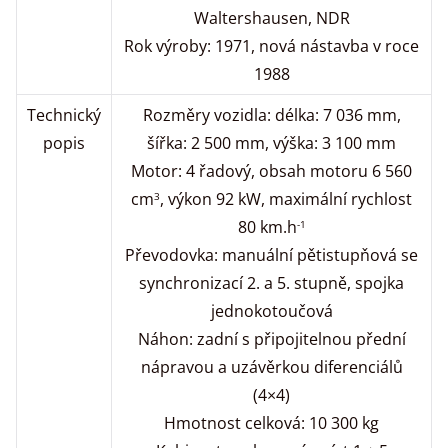
Waltershausen, NDR
Rok výroby: 1971, nová nástavba v roce
1988
Technický
Rozměry vozidla: délka: 7 036 mm,
popis
šířka: 2 500 mm, výška: 3 100 mm
Motor: 4 řadový, obsah motoru 6 560
cm
, výkon 92 kW, maximální rychlost
3
80 km.h
-1
Převodovka: manuální pětistupňová se
synchronizací 2. a 5. stupně, spojka
jednokotoučová
Náhon: zadní s připojitelnou přední
nápravou a uzávěrkou diferenciálů
(4×4)
Hmotnost celková: 10 300 kg